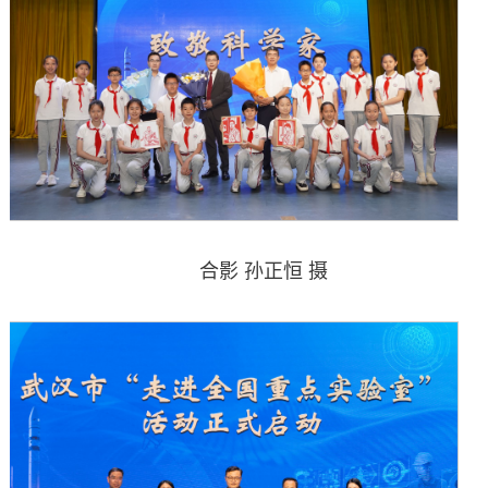
合影 孙正恒 摄