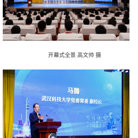
开幕式全景 高文帅 摄