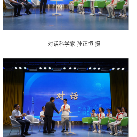
对话科学家 孙正恒 摄