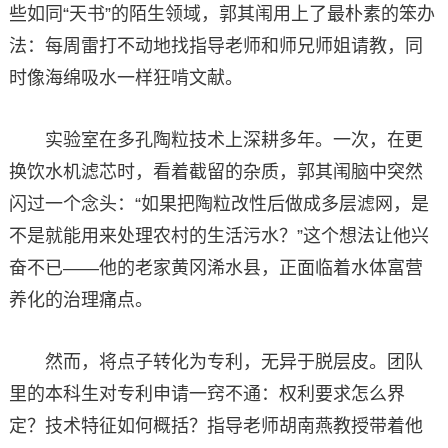
些如同“天书”的陌生领域，郭其闱用上了最朴素的笨办
法：每周雷打不动地找指导老师和师兄师姐请教，同
时像海绵吸水一样狂啃文献。
实验室在多孔陶粒技术上深耕多年。一次，在更
换饮水机滤芯时，看着截留的杂质，郭其闱脑中突然
闪过一个念头：“如果把陶粒改性后做成多层滤网，是
不是就能用来处理农村的生活污水？”这个想法让他兴
奋不已——他的老家黄冈浠水县，正面临着水体富营
养化的治理痛点。
然而，将点子转化为专利，无异于脱层皮。团队
里的本科生对专利申请一窍不通：权利要求怎么界
定？技术特征如何概括？指导老师胡南燕教授带着他