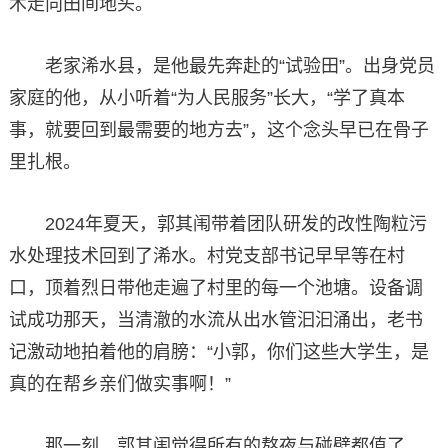
术走向田间地头。
老家浠水县，是他最先奔赴的“试验田”。出身党员
家庭的他，从小听着“为人民服务”长大，“学了真本
事，就要回到最需要的地方去”，这个念头早已在骨子
里扎根。
2024年夏天，郭其闱带着团队研发的改性陶粒污
水处理技术回到了浠水。村党支部书记早早等在村
口，顶着烈日带他走遍了村里的每一个池塘。设备调
试成功那天，当清澈的水流从出水管汩汩涌出，老书
记激动地拍着他的肩膀：“小郭，你们这些大学生，是
真的在帮乡亲们做实事啊！”
那一刻，郭其闱觉得所有的熬夜与碰壁都值了。