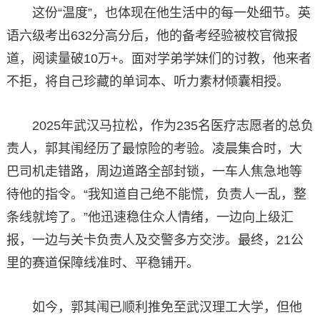
这份“温度”，也体现在他生活中的每一处细节。英
语六级考出632分高分后，他的备考经验被校官微报
道，阅读量破10万+。面对学弟学妹们的讨教，他来者
不拒，将自己珍藏的单词本、听力素材倾囊相授。
2025年武汉马拉松，作为235名医疗志愿者的总负
责人，郭其闱经历了最惊险的考验。凌晨集合时，大
巴司机走错路，周边道路全部封锁，一车人焦急地等
待他的指令。“我知道自己绝不能慌，负责人一乱，整
条线就垮了。”他迅速稳住众人情绪，一边向上级汇
报，一边与关卡负责人及交警多方交涉。最终，21公
里的赛道保障线准时、平稳铺开。
如今，郭其闱已顺利推免至武汉理工大学，但他