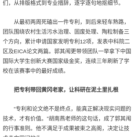
们，从排版格式到专业措辞，逐字逐句地抠细节。
从最初两周死磕出一件专利，到后来轻车熟路，
团队围绕农村生活污水治理、固废处理、陶粒制备三
个方向，累计申请国家发明专利12项，发表中科院二
区及EICA论文两篇。郭其闱更带领团队一举拿下中国
国际大学生创新大赛国家级金奖，连续三年刷新了学
校在该赛事中的最好成绩。
把专利带回黄冈老家，让科研在泥土里扎根
“专利和论文绝不是终点，能真正解决现实问题的
技术，才有价值。”胡南燕老师的这句话，成了郭其闱
的行事准则。他不满足于成果被束之高阁，决定让技