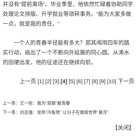
并没有“提前离场”。毕业季里，他依然忙碌着协助同学
处理论文排版、升学就业等琐碎事务。“能为大家多做
一点，就是我的责任。”
一个人的青春半径能有多大？郭其闱用四年的踏
实行动，画出了一个不断向外延展的同心圆。从浠水
的田埂出发，他的征途还在继续向前。
上一页
[1]
[2]
[3]
[4]
[5]
[6]
[7]
[8]
[9]
[10]
下一页
上一条：
王一彤：我为“双碳”献青春
下一条：
刘志强：坐热“冷板凳” 让分子在微观世界“悬浮”
【
关闭
】