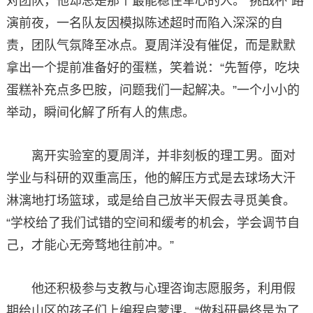
对团队，他却总是那个最能稳住军心的人。“挑战杯”路
演前夜，一名队友因模拟陈述超时而陷入深深的自
责，团队气氛降至冰点。夏周洋没有催促，而是默默
拿出一个提前准备好的蛋糕，笑着说：“先暂停，吃块
蛋糕补充点多巴胺，问题我们一起解决。”一个小小的
举动，瞬间化解了所有人的焦虑。
离开实验室的夏周洋，并非刻板的理工男。面对
学业与科研的双重高压，他的解压方式是去球场大汗
淋漓地打场篮球，或是给自己放半天假去寻觅美食。
“学校给了我们试错的空间和缓考的机会，学会调节自
己，才能心无旁骛地往前冲。”
他还积极参与支教与心理咨询志愿服务，利用假
期给山区的孩子们上编程启蒙课。“做科研最终是为了