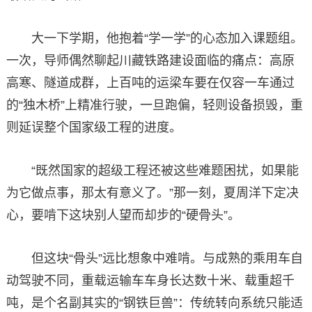
大一下学期，他抱着“学一学”的心态加入课题组。
一次，导师偶然聊起川藏铁路建设面临的痛点：高原
高寒、隧道成群，上百吨的运梁车要在仅容一车通过
的“独木桥”上精准行驶，一旦跑偏，轻则设备损毁，重
则延误整个国家级工程的进度。
“既然国家的超级工程还被这些难题困扰，如果能
为它做点事，那太有意义了。”那一刻，夏周洋下定决
心，要啃下这块别人望而却步的“硬骨头”。
但这块“骨头”远比想象中难啃。与成熟的乘用车自
动驾驶不同，重载运输车车身长达数十米、载重超千
吨，是个名副其实的“钢铁巨兽”：传统转向系统只能适