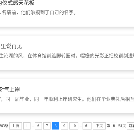
的仪式感天花板
科大人名墙前，他们触摸到了自己的名字。
头里说再见
兜住沁湖的风，在体育馆前踮脚转圈时，帽檐的光影正把校训刻
豪”气上岸
豪”，同一届毕业，同一年顺利上岸研究生。他们在毕业典礼后相
...
...
603条
上页
1
6
7
8
9
10
61
下页
第
/61页
跳