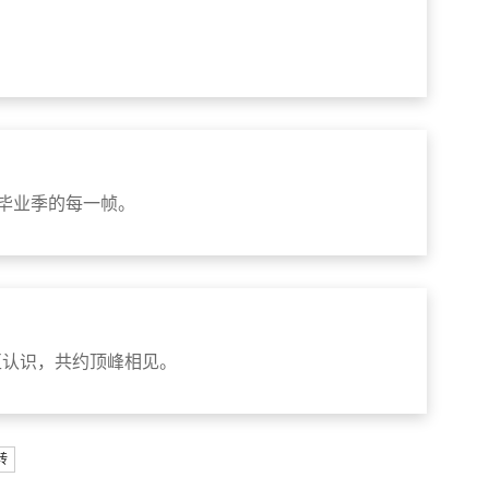
进毕业季的每一帧。
互认识，共约顶峰相见。
转