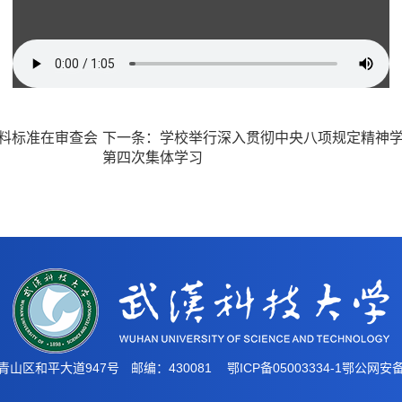
料标准在审查会
下一条：
学校举行深入贯彻中央八项规定精神
第四次集体学习
青山区和平大道947号
邮编：430081
鄂ICP备05003334-1
鄂公网安备4