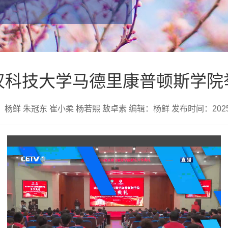
汉科技大学马德里康普顿斯学院
杨鲜 朱冠东 崔小柔 杨若熙 敖卓素 编辑：杨鲜 发布时间：2025-