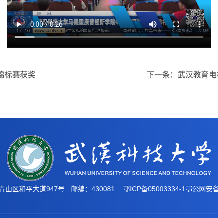
锦标赛获奖
下一条：
武汉教育电
青山区和平大道947号
邮编：430081
鄂ICP备05003334-1
鄂公网安备4