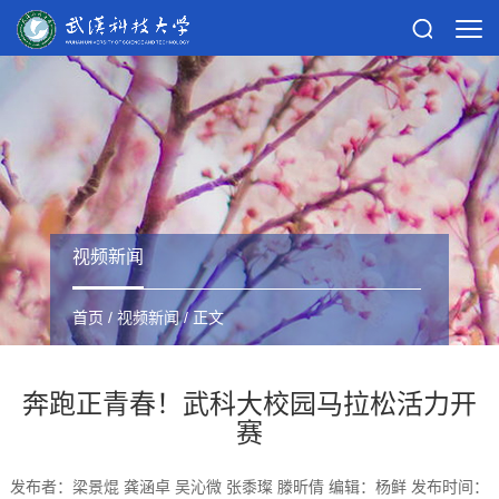
视频新闻
首页
/
视频新闻
/ 正文
奔跑正青春！武科大校园马拉松活力开
赛
发布者：梁景焜 龚涵卓 吴沁微 张黍璨 滕昕倩 编辑：杨鲜 发布时间：