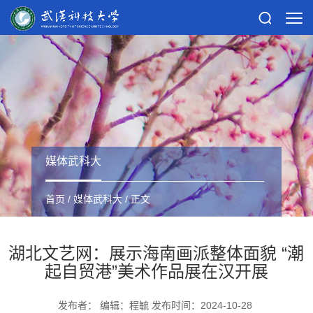
媒体武科大
首页
/
媒体武科大
/ 正文
湖北文艺网：展示海南画派整体面貌 “潮
起自贸港”美术作品展在汉开展
发布者： 编辑：程毓 发布时间：2024-10-28