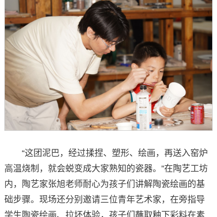
“这团泥巴，经过揉捏、塑形、绘画，再送入窑炉
高温烧制，就会蜕变成大家熟知的瓷器。”在陶艺工坊
内，陶艺家张旭老师耐心为孩子们讲解陶瓷绘画的基
础步骤。现场还分别邀请三位青年艺术家，在旁指导
学生陶瓷绘画、拉坯体验，孩子们蘸取釉下彩料在素