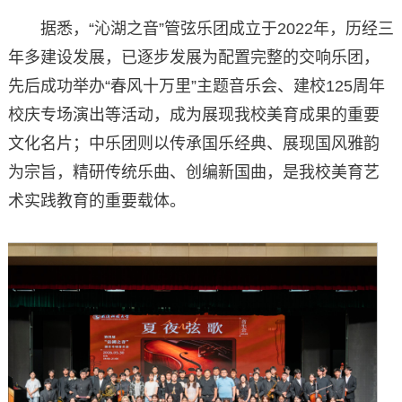
据悉，“沁湖之音”管弦乐团成立于2022年，历经三
年多建设发展，已逐步发展为配置完整的交响乐团，
先后成功举办“春风十万里”主题音乐会、建校125周年
校庆专场演出等活动，成为展现我校美育成果的重要
文化名片；中乐团则以传承国乐经典、展现国风雅韵
为宗旨，精研传统乐曲、创编新国曲，是我校美育艺
术实践教育的重要载体。