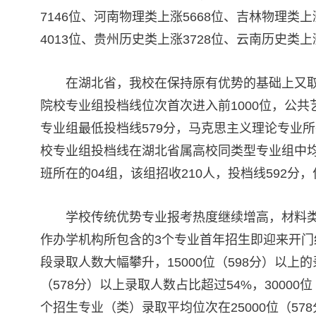
7146位、河南物理类上涨5668位、吉林物理类上
4013位、贵州历史类上涨3728位、云南历史类上
在湖北省，我校在保持原有优势的基础上又
院校专业组投档线位次首次进入前1000位，公
专业组最低投档线579分，马克思主义理论专业
校专业组投档线在湖北省属高校同类型专业组中
班所在的04组，该组招收210人，投档线592分
学校传统优势专业报考热度继续增高，材料类
作办学机构所包含的3个专业首年招生即迎来开门
段录取人数大幅攀升，15000位（598分）以上的录
（578分）以上录取人数占比超过54%，30000
个招生专业（类）录取平均位次在25000位（57