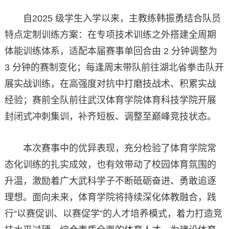
自
2025 级学生
入学以来，主教练韩振勇结合队员
特点定制训练方案：在专项技术训练之外搭建全周期
体能训练体系，适配本届赛事单回合由 2 分钟调整为
3 分钟的赛制变化；每逢周末带队前往湖北省拳击队开
展实战训练，在高强度对抗中打磨技战术、积累实战
经验；赛前全队前往武汉体育学院体育科技学院开展
封闭式冲刺集训，补齐短板、调整至巅峰竞技状态。
本次赛事中的优异表现，充分检验了体育学院常
态化训练的扎实成效，也有效带动了校园体育氛围的
升温，激励着广大武科学子不断砥砺奋进、勇敢追逐
理想。面向未来，体育学院将持续深化体教融合，践
行“以赛促训、以赛促学”的人才培养模式，着力打造竞