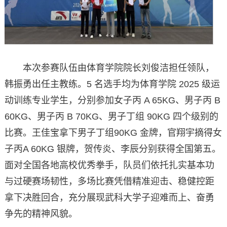
本次参赛队伍由体育学院院长刘俊洁担任领队，
韩振勇出任主教练。5 名选手均为体育学院 2025 级运
动训练专业学生，分别参加女子丙 A 65KG、男子丙 B
60KG、男子丙 B 70KG、男子丁组 90KG 四个级别的
比赛。王佳宝拿下男子丁组90KG 金牌，官翔宇摘得女
子丙A 60KG 银牌，贺传炎、李辰分别获得全国第五。
面对全国各地高校优秀拳手，队员们依托扎实基本功
与过硬赛场韧性，多场比赛凭借精准迎击、稳健控距
拿下决胜回合，充分展现武科大学子迎难而上、奋勇
争先的精神风貌。