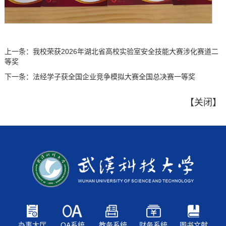
上一条：
我校荣获2026年湖北省高校实验室安全技能大赛涉化赛道二
等奖
下一条：
法经学子获全国企业竞争模拟大赛全国总决赛一等奖
【
关闭
】
办事大厅
OA系统
教务系统
财务系统
图书文献