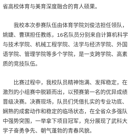
省高校体育与美育深度融合的育人硕果。
我校本次参赛队伍由体育学院刘俊洁担任领队，
姚婕、曹琪担任教练，16名队员分别来自计算机科学
与技术学院、机械工程学院、法学与经济学院、外国
语学院、管理学院等多个学院，是一支跨学院、高素
质的竞技队伍。
比赛过程中，我校队员精神饱满、发挥稳定，在
激烈的小组赛中脱颖而出，以预赛第一名的优异成绩
晋级决赛。决赛现场，队员们凭借扎实的专业功底、
娴熟的成套动作和稳定的临场状态，在全省众多强队
中强势突围，一举拿下项目冠军，充分展现了武科大
学子奋勇争先、朝气蓬勃的青春风貌。