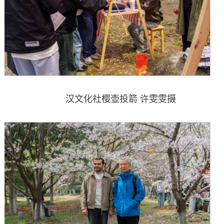
汉文化社樱壶投箭 许雯雯摄