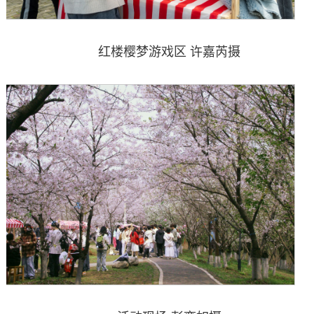
红楼樱梦游戏区 许嘉芮摄