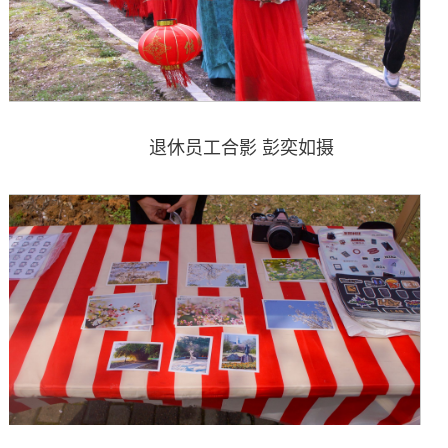
退休员工合影 彭奕如摄