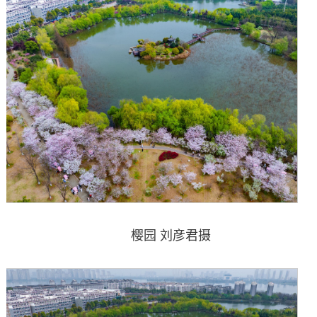
樱园 刘彦君摄