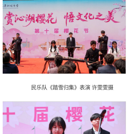
民乐队《踏雪归集》表演 许雯雯摄