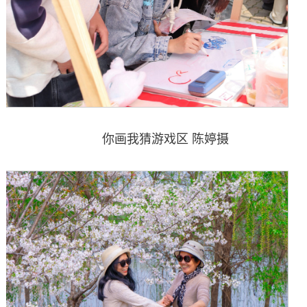
你画我猜游戏区 陈婷摄