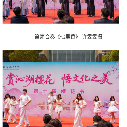
笛箫合奏《七里香》 许雯雯摄