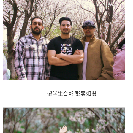
留学生合影 彭奕如摄