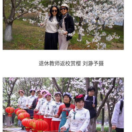
退休教师返校赏樱 刘瀞予摄