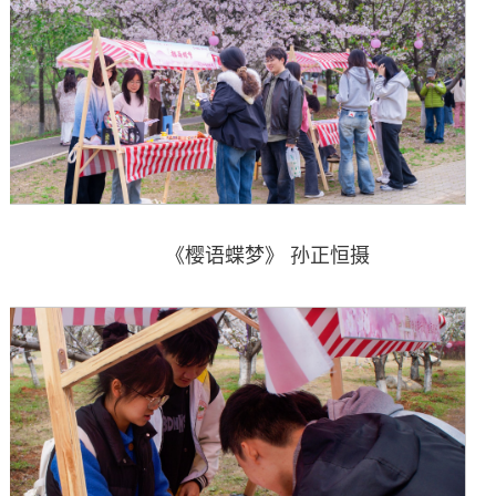
《樱语蝶梦》 孙正恒摄