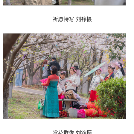
祈愿特写 刘铮摄
赏花群像 刘铮摄