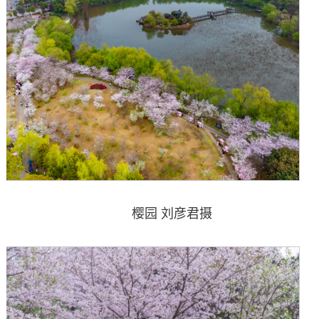
樱园 刘彦君摄