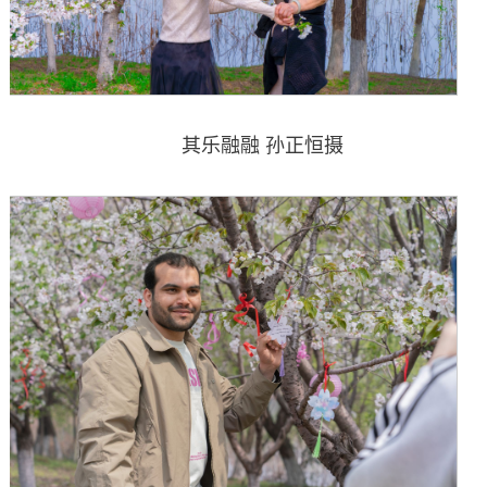
其乐融融 孙正恒摄