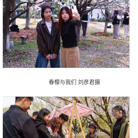
春樱与我们 刘彦君摄