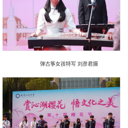
弹古筝女孩特写 刘彦君摄