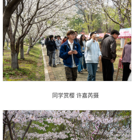
同学赏樱 许嘉芮摄