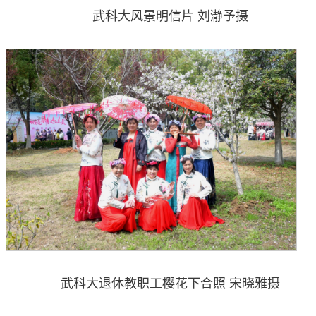
武科大风景明信片 刘瀞予摄
武科大退休教职工樱花下合照 宋晓雅摄