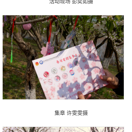
活动现场 彭奕如摄
集章 许雯雯摄