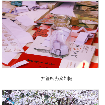
抽签瓶 彭奕如摄