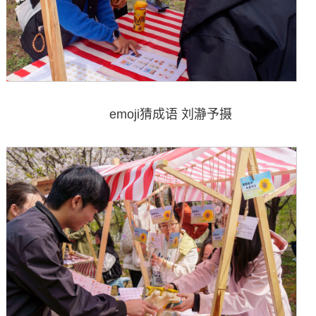
emoji猜成语 刘瀞予摄