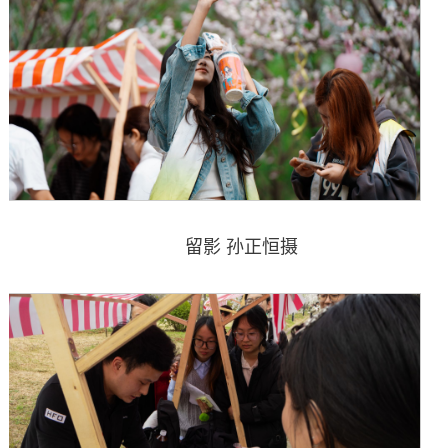
留影 孙正恒摄