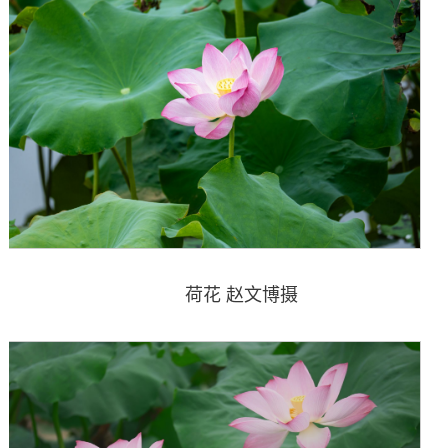
荷花 赵文博摄