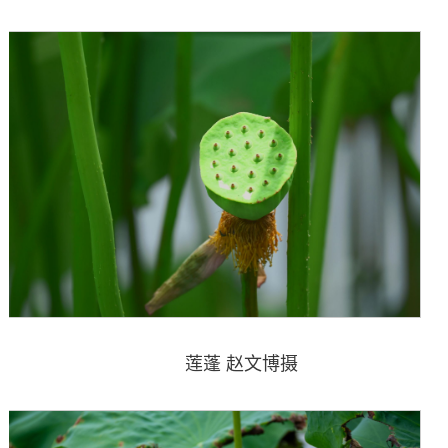
莲蓬 赵文博摄