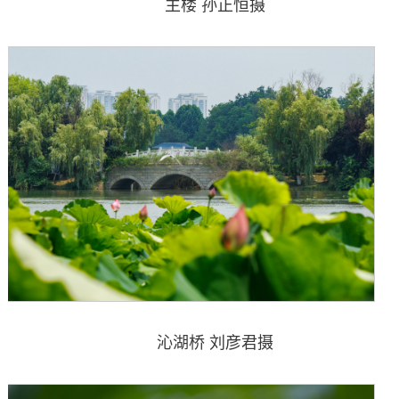
主楼 孙正恒摄
沁湖桥 刘彦君摄