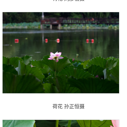
荷花 孙正恒摄