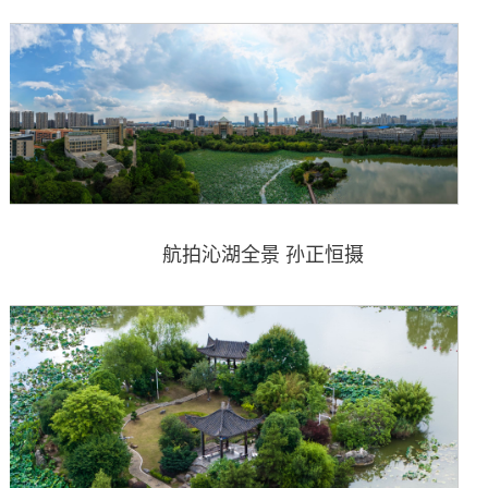
航拍沁湖全景 孙正恒摄