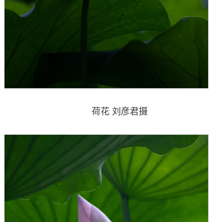
荷花 刘彦君摄