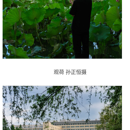
观荷 孙正恒摄