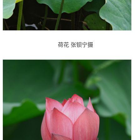
荷花 张钡宁摄