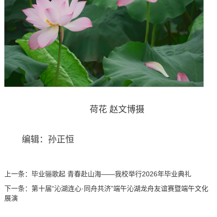
荷花 赵文博摄
编辑：孙正恒
上一条：
毕业骊歌起 青春赴山海——我校举行2026年毕业典礼
下一条：
第十届“沁湖连心·同舟共济”端午沁湖龙舟友谊赛暨端午文化
展演