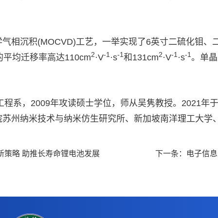
气相沉积(MOCVD)工艺，一举实现了6英寸二硫化钼
2
-1
-1
2
-1
-1
的平均迁移率高达110cm
·V
·s
和131cm
·V
·s
。单晶
工程系，2009年攻读硕士学位，师从吴隽教授。2021
院苏州纳米技术与纳米仿生研究所、新加坡南洋理工大学
新策略 助推长寿命锂电池发展
下一条：
电子信息