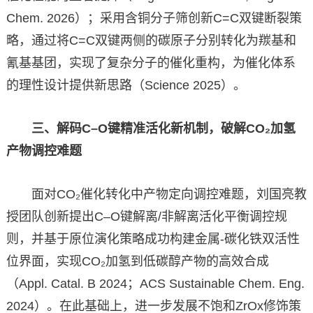
Chem. 2026）；采用含铜分子筛创新C=C双键断裂策
略，通过将C=C双键两侧的碳原子分别转化为羰基和
氰基基团，实现了复杂分子的催化重构，为催化体系
的理性设计提供新思路（Science 2025）。
三、解码C–O键精准活化新机制，破解CO₂加氢
产物调控难题
面对CO₂催化转化中产物定向调控难题，刘国亮教
授团队创新提出C–O键解离/非解离活化平衡调控规
则，并基于原位演化策略成功构建金属-碳化铁双活性
位界面，实现CO₂加氢到低碳醇产物的高效合成
（Appl. Catal. B 2024；ACS Sustainable Chem. Eng.
2024）。在此基础上，进一步发展不饱和ZrOx修饰策