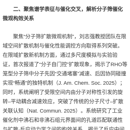
二、聚焦谱学表征与催化交叉，解析分子筛催化
微观构效关系
聚焦“分子筛扩散微观机制”，刘志强教授团队在限
域空间扩散机制与催化性能调控方向取得系列突破。
在限域扩散新机制方面，通过多尺度模拟与实验验
证，首次报道了“分子自门控”扩散现象，揭示了RHO等
笼型分子筛中分子先因“交通堵塞”减速、后因协同碰撞
实现“畅通”的独特机制（J. Am. Chem. Soc. 2025）；
同时，系统阐明了受限空间内由分子对称性引发的旋
转–平动耦合减速效应，突破了传统的分子尺寸–扩散
关联认知（Nat. Commun. 2025）。系统研究了工业
催化剂中沸石和非沸石组元界面间的孔道匹配联通性
与扩散-反应动力学之间的构效关系，揭示了反应中间