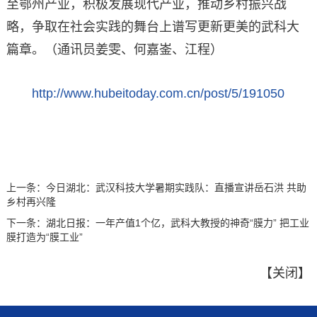
至鄂州产业，积极发展现代产业，推动乡村振兴战
略，争取在社会实践的舞台上谱写更新更美的武科大
篇章。（通讯员姜雯、何嘉崟、江程）
http://www.hubeitoday.com.cn/post/5/191050
上一条：
今日湖北：武汉科技大学暑期实践队：直播宣讲岳石洪 共助
乡村再兴隆
下一条：
湖北日报：一年产值1个亿，武科大教授的神奇“膜力” 把工业
膜打造为“膜工业”
【
关闭
】