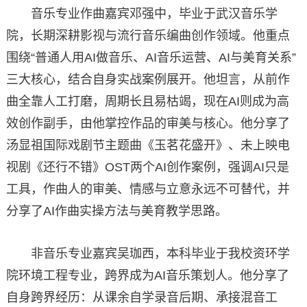
音乐专业作曲嘉宾邓强中，毕业于武汉音乐学
院，长期深耕影视与流行音乐编曲创作领域。他重点
围绕“普通人用AI做音乐、AI音乐运营、AI与美育关系”
三大核心，结合自身实战案例展开。他坦言，从前作
曲全靠人工打磨，周期长且易枯竭，现在AI则成为高
效创作副手，由他掌控作品的审美与核心。他分享了
汤显祖国际戏剧节主题曲《玉茗花盛开》、未上映电
视剧《还行不错》OST两个AI创作案例，强调AI只是
工具，作曲人的审美、情感与立意永远不可替代，并
分享了AI作曲实操方法与美育教学思路。
非音乐专业嘉宾吴珈西，本科毕业于我校资环学
院环境工程专业，跨界成为AI音乐策划人。他分享了
自身跨界经历：从课余自学录音后期、承接混音工