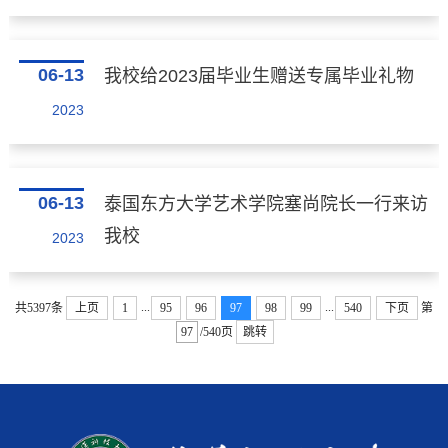
06-13
我校给2023届毕业生赠送专属毕业礼物
2023
06-13
泰国东方大学艺术学院塞尚院长一行来访
我校
2023
...
...
共5397条
上页
1
95
96
97
98
99
540
下页
第
/540页
跳转